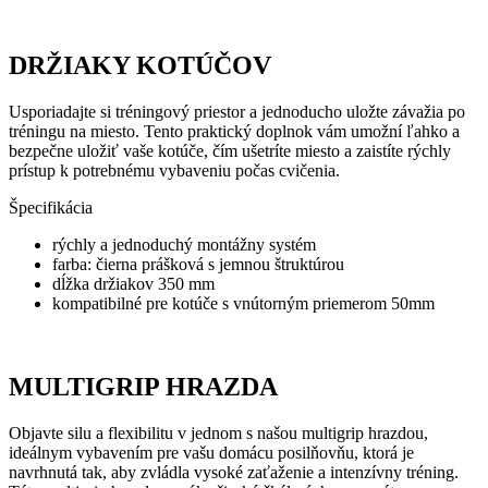
DRŽIAKY KOTÚČOV
Usporiadajte si tréningový priestor a jednoducho uložte závažia po
tréningu na miesto.
Tento praktický doplnok vám umožní ľahko a
bezpečne uložiť vaše kotúče, čím ušetríte miesto a zaistíte rýchly
prístup k potrebnému vybaveniu počas cvičenia.
Špecifikácia
rýchly a jednoduchý montážny systém
farba: čierna prášková s jemnou štruktúrou
dĺžka držiakov 350 mm
kompatibilné pre kotúče s vnútorným priemerom 50mm
MULTIGRIP HRAZDA
Objavte silu a flexibilitu v jednom s našou multigrip hrazdou,
ideálnym vybavením pre vašu domácu posilňovňu, ktorá je
navrhnutá tak, aby zvládla vysoké zaťaženie a intenzívny tréning.