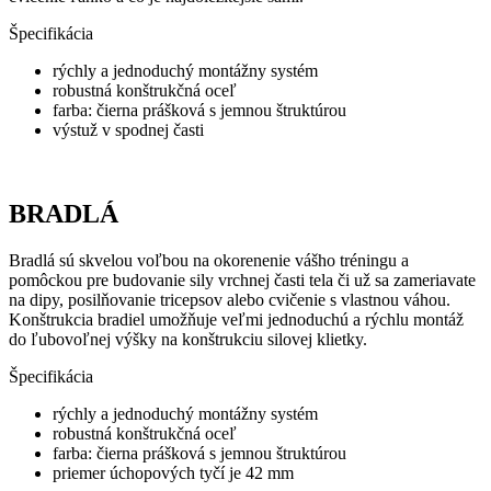
Špecifikácia
rýchly a jednoduchý montážny systém
robustná konštrukčná oceľ
farba: čierna prášková s jemnou štruktúrou
výstuž v spodnej časti
BRADLÁ
Bradlá sú skvelou voľbou na okorenenie vášho tréningu a
pomôckou pre budovanie sily vrchnej časti tela či už sa zameriavate
na dipy, posilňovanie tricepsov alebo cvičenie s vlastnou váhou.
Konštrukcia bradiel umožňuje veľmi jednoduchú a rýchlu montáž
do ľubovoľnej výšky na konštrukciu silovej klietky.
Špecifikácia
rýchly a jednoduchý montážny systém
robustná konštrukčná oceľ
farba: čierna prášková s jemnou štruktúrou
priemer úchopových tyčí je 42 mm