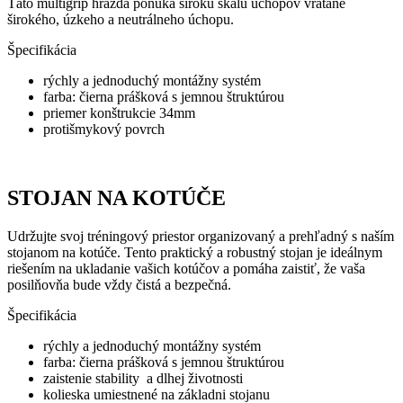
Táto multigrip hrazda ponúka širokú škálu úchopov vrátane
širokého, úzkeho a neutrálneho úchopu.
Špecifikácia
rýchly a jednoduchý montážny systém
farba: čierna prášková s jemnou štruktúrou
priemer konštrukcie 34mm
protišmykový povrch
STOJAN NA KOTÚČE
Udržujte svoj tréningový priestor organizovaný a prehľadný s naším
stojanom na kotúče.
Tento praktický a robustný stojan je ideálnym
riešením na ukladanie vašich kotúčov a pomáha zaistiť, že vaša
posilňovňa bude vždy čistá a bezpečná.
Špecifikácia
rýchly a jednoduchý montážny systém
farba: čierna prášková s jemnou štruktúrou
zaistenie stability a dlhej životnosti
kolieska umiestnené na základni stojanu