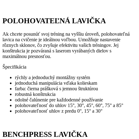
POLOHOVATEĽNÁ LAVIČKA
Ak chcete posunúť svoj tréning na vyššiu úroveň, polohovateľná
lavica na cvičenie je ideálnou voľbou. Umožňuje nastavenie
rôznych sklonov, čo zvyšuje efektivitu vašich tréningov. Jej
konštrukcia je pozváraná s laserom vyrábaných dielov s
maximálnou presnosťou.
Špecifikácia
rýchly a jednoduchý montážny systém
jednoduchá manipulácia vďaka kolieskam
farba: čierna prášková s jemnou štruktúrou
robustná konštrukcia
odolné čalúnenie pre každodenné používanie
polohovateľnosť do uhlov 15°, 30°, 45°, 60°, 75° a 85°
polohovateľnosť uhlov z predu 0°, 15° a 30°
BENCHPRESS
LAVIČKA