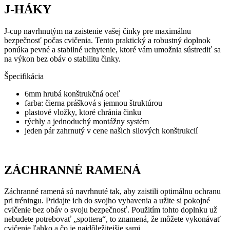
J-HÁKY
J-cup navrhnutým na zaistenie vašej činky pre maximálnu
bezpečnosť počas cvičenia. Tento praktický a robustný doplnok
ponúka pevné a stabilné uchytenie, ktoré vám umožnia sústrediť sa
na výkon bez obáv o stabilitu činky.
Špecifikácia
6mm hrubá konštrukčná oceľ
farba: čierna prášková s jemnou štruktúrou
plastové vložky, ktoré chránia činku
rýchly a jednoduchý montážny systém
jeden pár zahrnutý v cene našich silových konštrukcií
ZÁCHRANNÉ RAMENÁ
Záchranné ramená sú navrhnuté tak, aby zaistili optimálnu ochranu
pri tréningu.
Pridajte ich do svojho vybavenia a užite si pokojné
cvičenie bez obáv o svoju bezpečnosť.
Použitím tohto doplnku už
nebudete potrebovať „spottera“, to znamená, že môžete vykonávať
cvičenie ľahko a čo je najdôležitejšie sami.