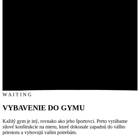
W
A
I
T
I
N
G
VYBAVENIE DO GYMU
Každý gym je iný, rovnako ako jeho športovci. Preto vyrábame
silové konštrukcie na mieru, ktoré dokonale zapadnú do vášho
priestoru a vyhovujú vašim potrebám.