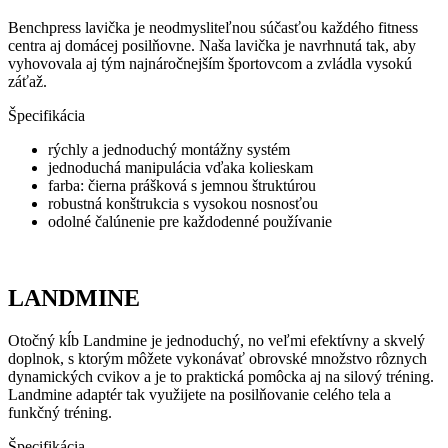
Benchpress lavička je neodmysliteľnou súčasťou každého fitness
centra aj domácej posilňovne. Naša lavička je navrhnutá tak, aby
vyhovovala aj tým najnáročnejším športovcom a zvládla vysokú
záťaž.
Špecifikácia
rýchly a jednoduchý montážny systém
jednoduchá manipulácia vďaka kolieskam
farba: čierna prášková s jemnou štruktúrou
robustná konštrukcia s vysokou nosnosťou
odolné čalúnenie pre každodenné používanie
LANDMINE
Otočný kĺb Landmine je jednoduchý, no veľmi efektívny a skvelý
doplnok, s ktorým môžete vykonávať obrovské množstvo rôznych
dynamických cvikov a je to praktická pomôcka aj na silový tréning.
Landmine adaptér tak využijete na posilňovanie celého tela a
funkčný tréning.
Špecifikácia