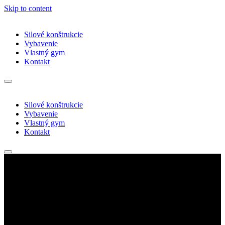
Skip to content
Silové konštrukcie
Vybavenie
Vlastný gym
Kontakt
Silové konštrukcie
Vybavenie
Vlastný gym
Kontakt